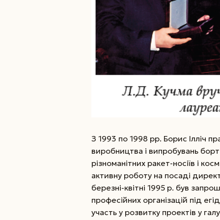
З 1993 по 1998 рр. Борис Ілліч 
виробництва і випробувань борт
різноманітних ракет-носіїв і кос
активну роботу на посаді директ
березні-квітні 1995 р. був запр
професійних організацій під ег
участь у розвитку проектів у гал