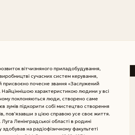
розвиток вітчизняного приладобудування,
 виробництві сучасних систем керування,
ій присвоєно почесне звання «Заслужений
. Найціннішою характеристикою людини у всі
, чому поклоняються люди, створено саме
єв зумів підкорити собі мистецтво створення
ів, пов’язавши з цією справою усе своє життя.
. Луга Ленінградської області в родині
у здобував на радіофізичному факультеті