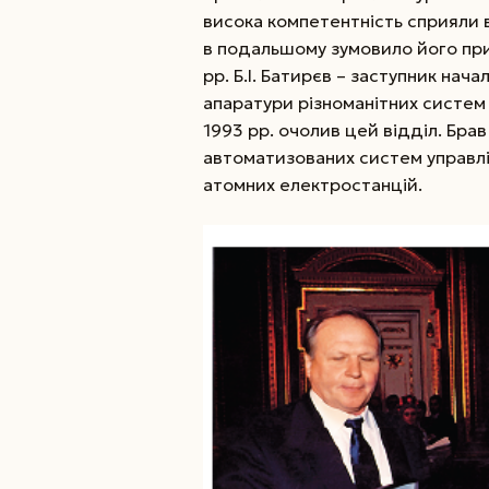
висока компетентність сприяли
в подальшому зумовило його приз
рр. Б.І. Батирєв – заступник нач
апаратури різноманітних систем у
1993 рр. очолив цей відділ. Бра
автоматизованих систем управлі
атомних електростанцій.