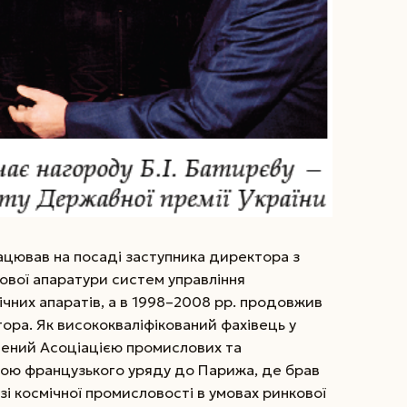
працював на посаді заступника директора з
ової апаратури систем управління
мічних апаратів, а в 1998–2008 рр. продовжив
ора. Як висококваліфікований фахівець у
ошений Асоціацією промислових та
ідою французького уряду до Парижа, де брав
узі космічної промисловості в умовах ринкової