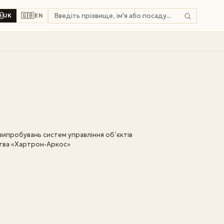

🇬🇧
UK
EN
ипробувань систем управління об’єктів
ства «Хартрон-Аркос»