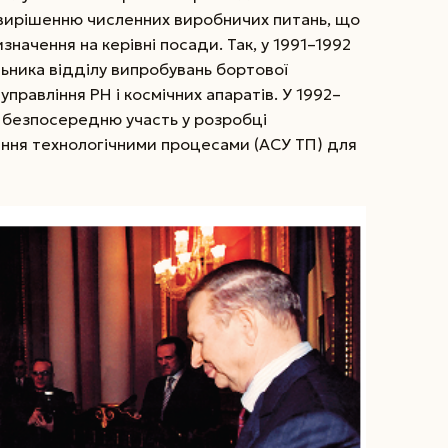
 вирішенню численних виробничих питань, що
начення на керівні посади. Так, у 1991–1992
альника відділу випробувань бортової
правління РН і космічних апаратів. У 1992–
в безпосередню участь у розробці
ння технологічними процесами (АСУ ТП) для