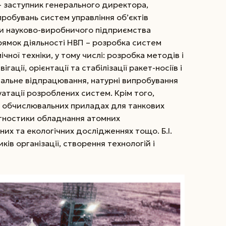
 – заступник генерального директора,
робувань систем управління об’єктів
їни науково-виробничого підприємства
ямок діяльності НВП – розробка систем
чної техніки, у тому числі: розробка методів і
ації, орієнтації та стабілізації ракет-носіїв і
тальне відпрацювання, натурні випробування
атації розроблених систем. Крім того,
а обчислювальних приладах для танкових
агностики обладнання атомних
их та екологічних дослідженнях тощо. Б.І.
ів організації, створення технологій і