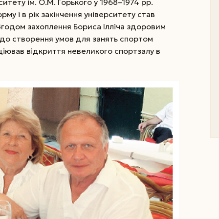
итету ім. О.М. Горького у 1968–1974 рр.
му і в рік закінчення університету став
Згодом захоплення Бориса Ілліча здоровим
до створення умов для занять спортом
ніціював відкриття невеликого спортзалу в