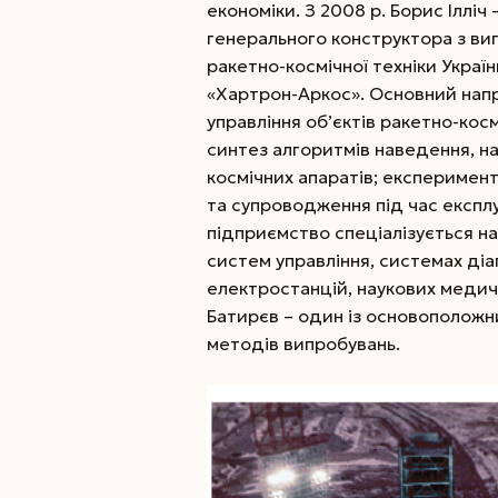
економіки. З 2008 р. Борис Ілліч
генерального конструктора з вип
ракетно-космічної техніки Укра
«Хартрон-Аркос». Основний напр
управління об’єктів ракетно-космі
синтез алгоритмів наведення, навіг
космічних апаратів; експеримен
та супроводження під час експлу
підприємство спеціалізується н
систем управління, системах ді
електростанцій, наукових медичн
Батирєв – один із основоположник
методів випробувань.