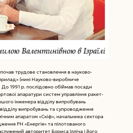
зпочав трудове становлення в науково-
оприлад» (нині Науково-виробниче
 До 1991 р. послідовно обіймав посади
ортової апаратури систем управління ракет-
таршого інженера відділу випробувань
 відділу випробувань та супроводження
смічним апаратом «Скіф», начальника сектора
дження РН «Енергія» та пілотованого
аслужений авторитет Бориса Ілліча і його