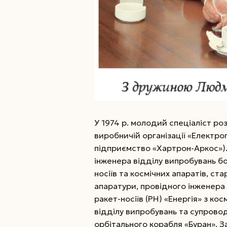
У 1974 р. молодий спеціаліст ро
виробничій організації «Електр
підприємство «Хартрон-Аркос»).
інженера відділу випробувань б
носіїв та космічних апаратів, с
апаратури, провідного інженера
ракет-носіїв (РН) «Енергія» з ко
відділу випробувань та супрово
орбітального корабля «Буран». З