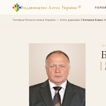
Видавництво Логос Україна
®
ГОЛО
Головна
Почесні імена України — еліта держави II
Батирєв Борис І
›
›
Б