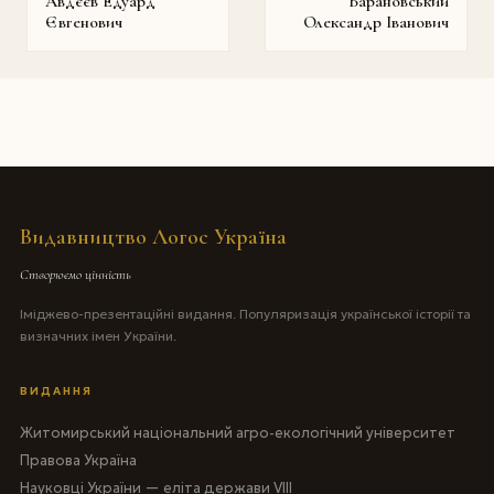
Авдєєв Едуард
Барановський
Євгенович
Олександр Іванович
Видавництво Логос Україна
Створюємо цінність
Іміджево-презентаційні видання. Популяризація української історії та
визначних імен України.
ВИДАННЯ
Житомирський національний агро-екологічний університет
Правова Україна
Науковці України — еліта держави VIII