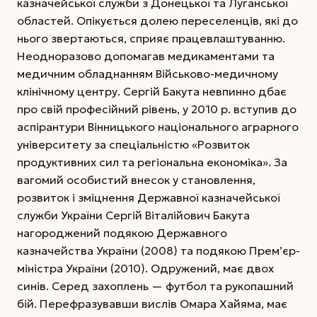
казначейської служби з Донецької та Луганської
областей. Опікується долею переселенців, які до
нього звертаються, сприяє працевлаштуванню.
Неодноразово допомагав медикаментами та
медичним обладнанням Військово-медичному
клінічному центру. Сергій Бакута невпинно дбає
про свій професійний рівень, у 2010 р. вступив до
аспірантури Вінницького національного аграрного
університету за спеціальністю «Розвиток
продуктивних сил та регіональна економіка». За
вагомий особистий внесок у становлення,
розвиток і зміцнення Державної казначейської
служби України Сергій Віталійович Бакута
нагороджений подякою Державного
казначейства України (2008) та подякою Прем’єр-
міністра України (2010). Одружений, має двох
синів. Серед захоплень — футбол та рукопашний
бій. Перефразувавши вислів Омара Хайяма, має