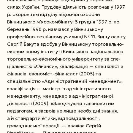
силах України. Трудову діяльність розпочав у 1997
р. охоронцем відділу відомчої охорони
Вінницького м’ясокомбінату. З грудня 1997 р. по
березень 1998 р. навчався у Вінницькому
професійно-технічному училищі № 11. Вищу освіту
Сергій Бакута здобув у Вінницькому торговельно-
економічному інституті Київського націо­нального
торговельно-економічного університету за спе­
ціальністю «Фінанси», кваліфікація — спеціаліст з
фінансів, економіст-фінансист (2005) та
спеціальністю «Адміністративний менеджмент»,
кваліфікація — магістр із адміністративного
менеджменту, менеджер з адміністративної
діяльності (2009). «Завдячуючи талановитим
педагогам, я засвоїв не лише необхідні знання,
а й стандарти етики, відповідальності,
громадянської позиції, — вважає Сергій
Віталійович. — Під впливом педагогів