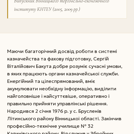
Випускник Вінницького торговельно-економічного
інституту КНТЕУ (2005, 2009 рр.)
Маючи багаторічний досвід роботи в системі
казначейства та фахову підготовку, Сергій
Віталійович Бакута добре розуміє сучасні умови,
в яких працюють органи казначейської служби.
Енергійний та цілеспрямований, вміє
акумулювати необхідну інформацію, виділити
найголовніше і найсуттєвіше, оперативно і
правильно прийняти управлінські рішення.
Народився 2 січня 1976 р. у с. Брусленів
Літинського району Вінницької області. Закінчив
професійно-технічне училище № 32
Калинівського району. Відслужив у Збройних