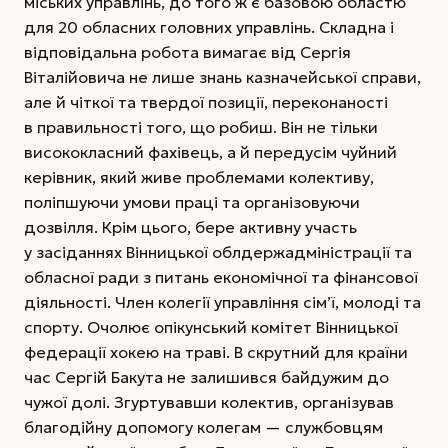
міських управлінь, до того ж є базовою областю
для 20 обласних головних управлінь. Складна і
відповідальна робота вимагає від Сергія
Віталійовича не лише знань казначейської справи,
але й чіткої та твердої позиції, переконаності
в правильності того, що робиш. Він не тільки
висококласний фахівець, а й передусім чуйний
керівник, який живе проблемами колективу,
поліпшуючи умови праці та організовуючи
дозвілля. Крім цього, бере активну участь
у засіданнях Він­ницької облдержадміністрації та
обласної ради з питань економічної та фінансової
діяльності. Член колегії управління сім’ї, молоді та
спорту. Очолює опікунський комітет Вінницької
федерації хокею на траві. В скрутний для країни
час Сергій Бакута не залишився байдужим до
чужої долі. Згуртувавши колектив, організував
благодійну допомогу колегам — службовцям