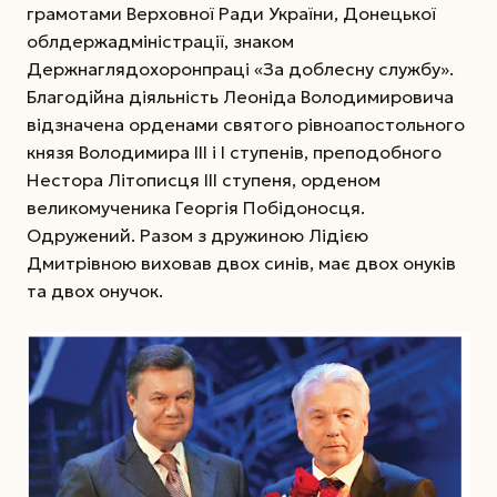
грамотами Верховної Ради України, Донецької
облдерж­адміністрації, знаком
Держнаглядохоронпраці «За доблесну службу».
Благодійна діяльність Леоніда Володимировича
відзначена орденами святого рівноапостольного
князя Володимира ІІІ і І ступенів, преподобного
Нестора Літописця ІІІ ступеня, орденом
великомученика Георгія Побідоносця.
Одружений. Разом з дружиною Лідією
Дмитрівною виховав двох синів, має двох онуків
та двох онучок.