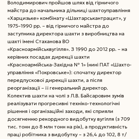
Володимирович пройшов шлях від гірничого
майстра до начальника дільниці шахтоуправління
«Харцизьке» комбінату «Шахтарськантрацит», у
1975–1990 рр. – від гірничого майстра до
заступника директора шахти з виробництва на
шахті імені Стаханова ВО
«Красноармійськвугілля».
З 1990 до 2012 рр. – на
керівних посадах дирекції шахти
«Красноармійська-Західна № 1» (нині ПАТ «Шахто­
управління «Покровське»): спочатку директор
передпускової дирекції шахти, а після
реорганізації – її генеральний директор.
Колектив шахти на чолі з Л.В. Байсаровим зумів
реалізувати прогресивні техніко-технологічні
рішення і організаційні заходи, які сприяли
досягненню рекордного видобутку вугілля (з 709
тис. тонн до 8 млн тонн на рік), а продуктивність
праці робітника з видобутку – з 26,4 до 102, 8 т/