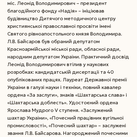
міс. Леонід Володимирович – президент
благодійного фонду «Надія» – ініціював
будівництво Дитячого методичного центру
християнської православної просвіти імені
Святого рівноапостольного князя Володимира.
Л.В. Байсаров був обраний депутатом
Красноармійської міської ради, обласної ради,
народним депутатом України. Практичний досвід
Леонід Володимирович втілив у наукових
розробках: кандидатській дисертації та 40
опублікованих працях. Лауреат Державної премії
України в галузі науки і техніки, повний кавалер
ордена «За заслуги», знаків «Шахтарська слава» і
«Шахтарська доблесть». Удостоєний ордена
Ярослава Мудрого V сту­пеня. «Заслужений
шахтар України», «Почесний працівник вугільної
промисловості», «Почесний шахтар» – заслужені
звання Л.В. Байсарова. Нагороджений почесними