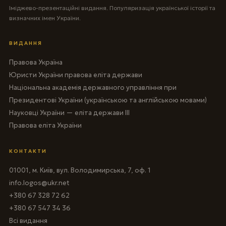
Іміджево-презентаційні видання. Популяризація української історії та
визначних імен України.
ВИДАННЯ
Правова Україна
Юристи України правова еліта держави
Національна академія державного управління при
Президентові України (українською та англійською мовами)
Науковці України — еліта держави III
Правова еліта України
КОНТАКТИ
01001, м. Київ, вул. Володимирська, 7, оф. 1
info.logos@ukr.net
+380 67 328 72 62
+380 67 547 34 36
Всі видання