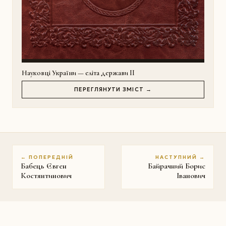
Науковці України — еліта держави II
ПЕРЕГЛЯНУТИ ЗМІСТ →
← ПОПЕРЕДНІЙ
НАСТУПНИЙ →
Бабець Євген
Байрачний Борис
Костянтинович
Іванович