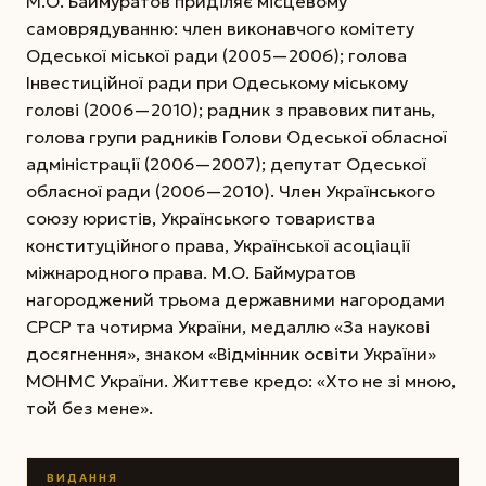
М.О. Баймура­тов приділяє місцевому
самоврядуванню: член виконавчого комітету
Одеської міської ради (2005—2006); голова
Інвестиційної ради при Одеському міському
голові (2006—2010); радник з правових питань,
голова групи радників Голови Одеської обласної
адміністрації (2006—2007); депутат Одеської
обласної ради (2006—2010). Член Українського
союзу юристів, Українського товариства
конституційного права, Української асоціації
міжнародного права. М.О. Баймуратов
нагороджений трьома державними нагородами
СРСР та чотирма України, медаллю «За наукові
досягнення», знаком «Відмінник освіти України»
МОНМС України. Життєве кредо: «Хто не зі мною,
той без мене».
ВИДАННЯ