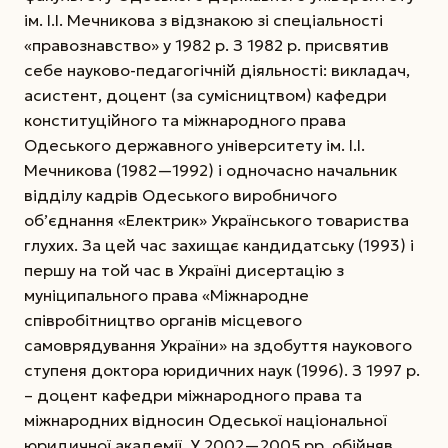
ім. І.І. Мечникова з відзнакою зі спеціальності
«правознавство» у 1982 р. З 1982 р. присвятив
себе науково-педагогічній діяльності: викладач,
асистент, доцент (за сумісництвом) кафедри
конституційного та міжнародного права
Одеського державного університету ім. І.І.
Мечникова (1982—1992) і одночасно начальник
відділу кадрів Одеського виробничого
об’єднання «Електрик» Українського товариства
глухих.
За цей час захищає кандидатську (1993) і
першу на той час в Україні дисертацію з
муніципального права «Міжнародне
співробітництво органів місцевого
самоврядування України» на здобуття наукового
ступеня доктора юридичних наук (1996). З 1997 р.
– доцент кафедри міжнародного права та
міжнародних відносин Одеської національної
юридичної академії. У 2002—2005 рр. обійняв