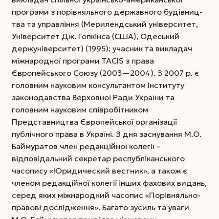
програми з порівняльного державного будівниц­
тва та управління (Мерилендський університет,
Університет Дж. Гопкінса (США), Одеський
держуніверситет) (1995); учасник та викладач
міжнародної програми TACIS з права
Європейського Союзу (2003—2004). З 2007 р. є
головним науковим консультантом Інституту
законодавства Верховної Ради України та
головним науковим співробітником
Представництва Європейської організації
публічного права в Україні. З дня заснування М.О.
Баймуратов член ­редакційної колегії –
відповідальний секретар респуб­ліканського
часопису «Юридический вест­ник», а також є
членом редакційної колегії інших фахових видань,
серед яких міжнародний часопис «Порівняльно-
правові дослідження». Багато зусиль та уваги