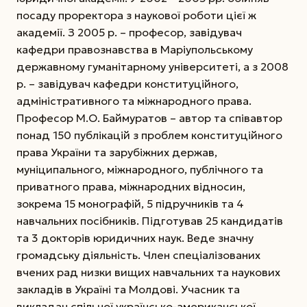
посаду проректора з наукової роботи цієї ж
академії. З 2005 р. – професор, завідувач
кафедри правознавства в Маріупольському
державному гуманітарному університеті, а з 2008
р. – завідувач кафедри конституційного,
адміністративного та міжнародного права.
Професор М.О. Баймуратов – автор та співавтор
понад 150 публікацій з проблем конституційного
права України та зарубіжних держав,
муніципального, міжнародного, публічного та
приватного права, міжнародних відносин,
зокрема 15 монографій, 5 підручників та 4
навчальних посібників. Підготував 25 кандидатів
та 3 докторів юридичних наук. Веде значну
громадську діяльність. Член спеціа­лізованих
вчених рад низки вищих навчальних та наукових
закладів в Україні та Молдові. Учасник та
викладач спільної українсько-американської