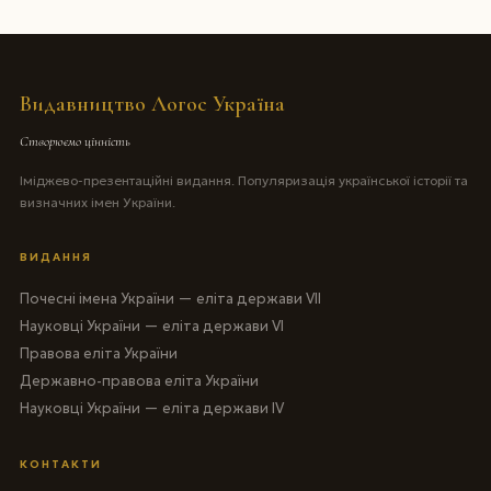
Видавництво Логос Україна
Створюємо цінність
Іміджево-презентаційні видання. Популяризація української історії та
визначних імен України.
ВИДАННЯ
Почесні імена України — еліта держави VII
Науковці України — еліта держави VI
Правова еліта України
Державно-правова еліта України
Науковці України — еліта держави IV
КОНТАКТИ