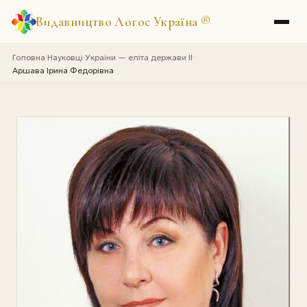
Видавництво Логос Україна
®
Головна
Науковці України — еліта держави II
›
›
Аршава Iрина Федорівна