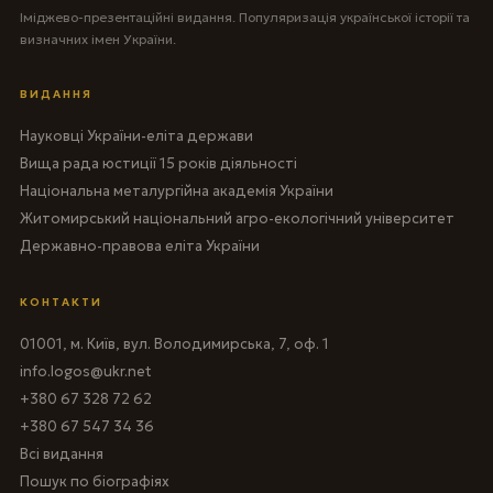
Іміджево-презентаційні видання. Популяризація української історії та
визначних імен України.
ВИДАННЯ
Науковці України-еліта держави
Вища рада юстиції 15 років діяльності
Національна металургійна академія України
Житомирський національний агро-екологічний університет
Державно-правова еліта України
КОНТАКТИ
01001, м. Київ, вул. Володимирська, 7, оф. 1
info.logos@ukr.net
+380 67 328 72 62
+380 67 547 34 36
Всі видання
Пошук по біографіях