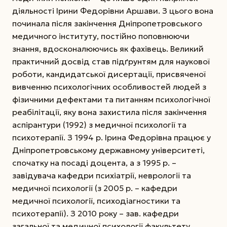
діяльності Ірини Федорівни Аршави. З цього вона
починала після закінчення Дніпропетровського
медичного інституту, постійно поповнюючи
знання, вдосконалюючись як фахівець.
Великий
практичний досвід став підґрунтям для наукової
роботи, кандидатської дисертації, присвяченої
вивченню психологічних особливостей людей з
фізичними дефектами та питанням психологічної
реабілітації, яку вона захистила після закінчення
аспірантури (1992) з медичної психології та
психотерапії. З 1994 р. Ірина Федорівна працює у
Дніпропет­ровському державному університеті,
спочатку на посаді доцента, а з 1995 р. –
завідувача кафедри психіатрії, неврології та
медичної психології (з 2005 р. – кафедри
медичної психології, психодіагностики та
психотерапії). З 2010 року – зав. кафедри
загальної та медичної психології факультету