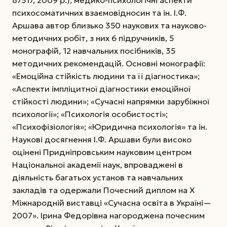
87517, 2009 р.); медико-психологічні аспекти
психосоматичних взаємовідносин та ін. І.Ф.
Аршава автор близько 350 наукових та науково-
методичних робіт, з них 6 підручників, 5
монографій, 12 навчальних посібників, 35
методичних рекомендацій. Основні монографії:
«Емоційна стійкість людини та її діагностика»;
«Аспекти імпліцитної діагностики емоційної
стійкості людини»; «Сучасні напрямки зарубіжної
психології»; «Психологія особистості»;
«Психофізіологія»; «Юридична психологія» та ін.
Наукові досягнення І.Ф. Аршави були високо
оцінені Придніпровським науковим центром
Національної академії наук, впроваджені в
діяльність багатьох установ та навчальних
закладів та одержали Почесний диплом на X
Міжнародній виставці «Сучасна освіта в Україні—
2007». Ірина Федорівна нагороджена почесним