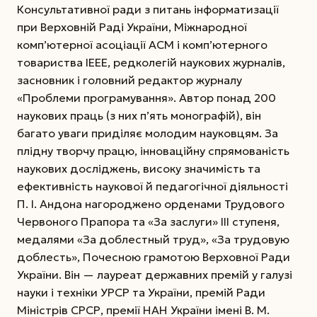
Консультативної ради з питань інформатизації
при Верховній Раді України, Міжнародної
комп’ютерної асоціації АСМ і комп’ютерного
товариства IEEE, редколегій наукових журналів,
засновник і головний редактор журналу
«Проблеми програмування». Автор понад 200
наукових праць (з них п’ять монографій), він
багато уваги приділяє молодим науковцям. За
плідну творчу працю, інноваційну спрямованість
наукових досліджень, високу значимість та
ефективність наукової й педагогічної діяльності
П. І. Андона нагороджено орденами Трудового
Червоного Прапора та «За заслуги» III ступеня,
медалями «За доблестный труд», «За трудовую
доблесть», Почесною грамотою Верховної Ради
України. Він — лауреат державних премій у галузі
науки і техніки УРСР та України, премій Ради
Міністрів СРСР, премії НАН України імені В. М.