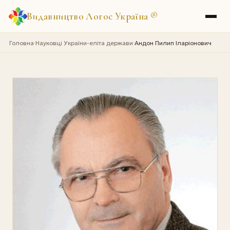
Видавництво Логос Україна
®
Головна
Науковці України-еліта держави
Андон Пилип Iларіонович
›
›