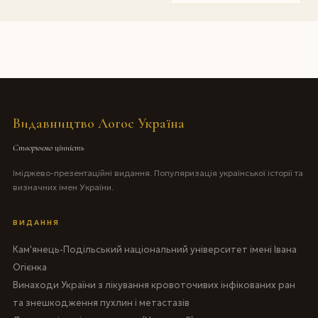
Видавництво Логос Україна
Створюємо цінність
Іміджево-презентаційні видання. Популяризація української історії та
визначних імен України.
ВИДАННЯ
Кам'янець-Подільський національний університет імені Івана
Огієнка
Винаходи України з лікування кровоточивих інфікованих ран
та знешкодження пухлин і метастазів