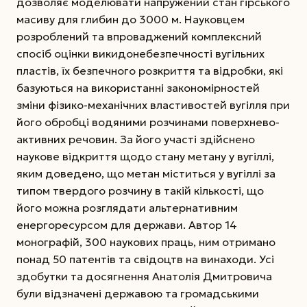
дозволяє моделювати напружений стан гірського
масиву для глибин до 3000 м. Науковцем
розроблений та впроваджений комплексний
спосіб оцінки викидонебезпеч­ності вугільних
пластів, їх безпечного розкриття та відробки, які
базуються на використанні закономірностей
зміни фізико-механічних властивостей вугілля при
його обробці водяними розчинами поверхнево-
активних речовин. За його участі здійснено
наукове відкриття щодо стану метану у вугіллі,
яким доведено, що метан міститься у вугіллі за
типом твердого розчину в такій кількості, що
його можна розглядати альтернативним
енергоресурсом для держави. Автор 14
монографій, 300 наукових праць, ним отримано
понад 50 патентів та свідоцтв на винаходи. Усі
здобутки та досягнення Анатолія Дмитровича
були відзначені державою та громадськими