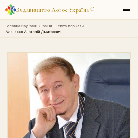
Видавництво Логос Україна
®
Головна
Науковці України — еліта держави II
›
›
Алєксєєв Анатолій Дмитрович