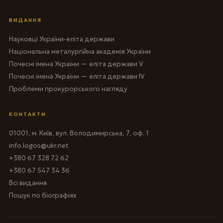
ВИДАННЯ
Науковці України-еліта держави
Національна металургійна академія України
Почесні імена України — еліта держави V
Почесні імена України — еліта держави IV
Проблеми прокурорського нагляду
КОНТАКТИ
01001, м. Київ, вул. Володимирська, 7, оф. 1
info.logos@ukr.net
+380 67 328 72 62
+380 67 547 34 36
Всі видання
Пошук по біографіях