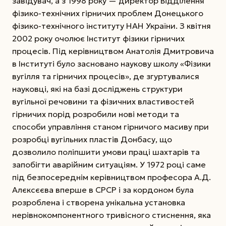
завідувач, а з 1998 року — директор Відділення
фізико-технічних гірничих проблем Донецького
фізико-технічного інституту НАН України. З квітня
2002 року очолює Інститут фізики гірничих
процесів.
Під керівництвом Анатолія Дмитровича
в Інституті було засновано наукову школу «Фізики
вугілля та гірничих процесів», де згуртувалися
науковці, які на базі досліджень структури
вугільної речовини та фізичних властивостей
гірничих порід розробили нові методи та
способи управління станом гірничого масиву при
розробці вугільних пластів Донбасу, що
дозволило поліпшити умови праці шахтарів та
запобігти аварійним ситуаціям. У 1972 році саме
під безпосереднім керів­ництвом професора А.Д.
Алєксєєва вперше в СРСР і за кордоном була
розроблена і створена унікальна установка
нерівнокомпонентного тривісного стиснення, яка