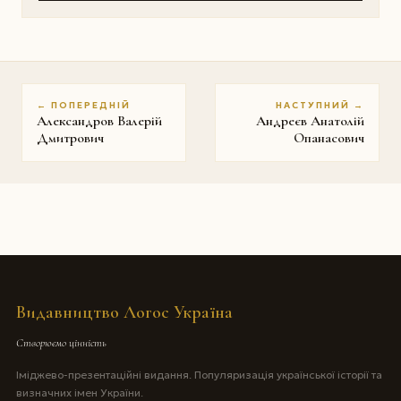
← ПОПЕРЕДНІЙ
НАСТУПНИЙ →
Александров Валерій
Андреєв Анатолій
Дмитрович
Опанасович
Видавництво Логос Україна
Створюємо цінність
Іміджево-презентаційні видання. Популяризація української історії та
визначних імен України.