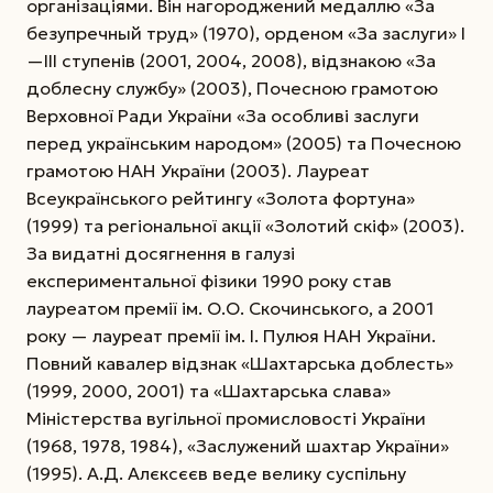
організаціями. Він нагороджений медаллю «За
безупречный труд» (1970), орденом «За заслуги» І
—ІІІ ступенів (2001, 2004, 2008), відзнакою «За
доблесну службу» (2003), Почесною грамотою
Верховної Ради України «За особливі заслуги
перед українським народом» (2005) та Почесною
грамотою НАН України (2003). Лауреат
Всеукраїнського рейтингу «Золота фортуна»
(1999) та регіональної акції «Золотий скіф» (2003).
За видатні досягнення в галузі
експериментальної фізики 1990 року став
лауреатом премії ім. О.О. Скочинського, а 2001
pоку — лауреат премії ім. І. Пулюя НАН України.
Повний кавалер відзнак «Шахтарська доблесть»
(1999, 2000, 2001) та «Шахтарська слава»
Міністерства вугільної промисловості України
(1968, 1978, 1984), «Заслужений шахтар України»
(1995). А.Д. Алєксєєв веде велику суспільну